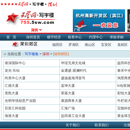
深圳
首页
深圳首页
楼宇经济
租售中心
代理中心
求租求购
福田区
罗湖区
南山区
宝安区
龙岗区
当前位置：
写字楼集
>
深圳
>
[深圳郊区]
港深国际中心
华谊兄弟文化城
益田科
龙光·玖钻
金通盛·观澜时代
泰禾中
尚美中心大厦
盛迪嘉海湾壹号
淘景商
汇德大厦
蓝坤大厦
Icity
竟凯大厦
荣基大厦
彩悦大
光明华强创意产业园
展源商务大厦
牛栏前
百富汇科技园
汇海广场
宝能科
海港大厦
盐田港工业大厦
黄金珠
关于我们
联系我们
注