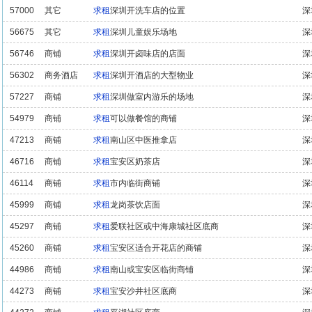
57000
其它
求租
深圳开洗车店的位置
深
56675
其它
求租
深圳儿童娱乐场地
深
56746
商铺
求租
深圳开卤味店的店面
深
56302
商务酒店
求租
深圳开酒店的大型物业
深
57227
商铺
求租
深圳做室内游乐的场地
深
54979
商铺
求租
可以做餐馆的商铺
深
47213
商铺
求租
南山区中医推拿店
深
46716
商铺
求租
宝安区奶茶店
深
46114
商铺
求租
市内临街商铺
深
45999
商铺
求租
龙岗茶饮店面
深
45297
商铺
求租
爱联社区或中海康城社区底商
深
45260
商铺
求租
宝安区适合开花店的商铺
深
44986
商铺
求租
南山或宝安区临街商铺
深
44273
商铺
求租
宝安沙井社区底商
深