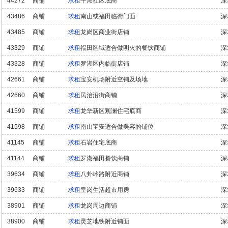
44272
商铺
求租
平湖社区底商
深
43486
商铺
求租
南山或福田临街门面
深
43485
商铺
求租
龙岗区商业街店铺
深
43329
商铺
求租
福田区域适合做明火的餐饮商铺
深
43328
商铺
求租
罗湖区内临街店铺
深
42661
商铺
求租
宝安机场附近空铺及场地
深
42660
商铺
求租
民治沿街商铺
深
41599
商铺
求租
龙华新区观澜住宅底商
深
41598
商铺
求租
南山宝安适合做美容的铺位
深
41145
商铺
求租
石岩住宅底商
深
41144
商铺
求租
罗湖福田餐饮商铺
深
39634
商铺
求租
八卦岭路附近商铺
深
39633
商铺
求租
皇岗生活超市用房
深
38901
商铺
求租
龙岗周边商铺
深
38900
商铺
求租
灵芝地铁附近铺面
深