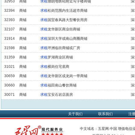
32953
商铺
求租
塘朗地铁站附近写字楼商铺
深
32394
商铺
求租
松岗范围内生活超市商铺
深
32393
商铺
求租
国贸春风路大型餐饮用房
深
32107
商铺
求租
龙华新区商业街商铺
深
31914
商铺
求租
深圳大学或南山商圈商铺
深
31598
商铺
求租
坪洲临街商铺或厂房
深
31359
商铺
求租
罗湖商业区商铺
深
31021
商铺
求租
横岗住宅底商
深
30659
商铺
求租
龙华新区或龙岗一带商铺
深
30660
商铺
求租
福田南山餐饮商铺
深
30071
商铺
求租
宝安石岩店面房
深
关于我们
联系我们
注
中文域名：五星网.中国
增值电信