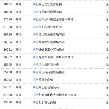
38110
商铺
求租
南山美容美体店铺
深
38109
商铺
求租
福田华强商圈商铺
深
37399
商铺
求租
泥岗步行街或金碧路内商铺
深
37398
商铺
求租
宝安石岩住宅底商
深
36726
商铺
求租
民治商业街卖场商铺
深
36334
商铺
求租
西乡商业街卖场商铺
深
36061
商铺
求租
做健身工作室的物业
深
36062
商铺
求租
香蜜湖可做儿童培训的商铺
深
35595
商铺
求租
坪山新区营业房
深
35438
商铺
求租
南山科苑地铁站物业
深
35042
商铺
求租
景田北商铺
深
34331
商铺
求租
南山区住宅底商
深
34330
商铺
求租
龙岗范围内大商场或临街商铺
深
33370
商铺
求租
西乡餐饮商铺
深