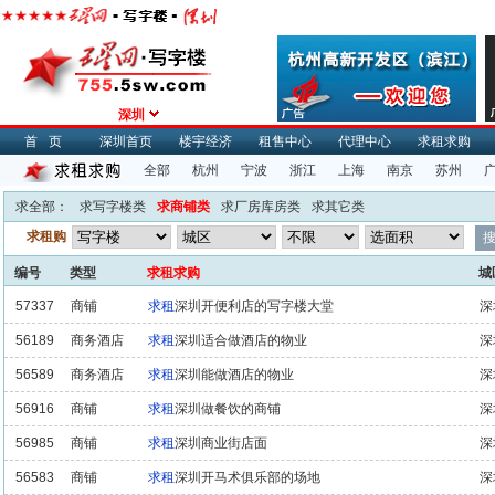
深圳
首页
深圳首页
楼宇经济
租售中心
代理中心
求租求购
全部
杭州
宁波
浙江
上海
南京
苏州
求全部
：
求写字楼类
求商铺类
求厂房库房类
求其它类
求租购
编号
类型
求租求购
城
57337
商铺
求租
深圳开便利店的写字楼大堂
深
56189
商务酒店
求租
深圳适合做酒店的物业
深
56589
商务酒店
求租
深圳能做酒店的物业
深
56916
商铺
求租
深圳做餐饮的商铺
深
56985
商铺
求租
深圳商业街店面
深
56583
商铺
求租
深圳开马术俱乐部的场地
深